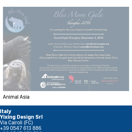
Animal Asia
Italy
Yixing Design Srl
Via Cairoli (FC)
+39 0547 613 886